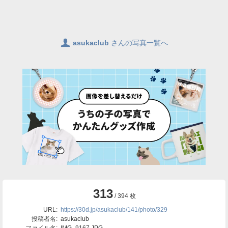
👤
asukaclub
さんの写真一覧へ
313
/ 394 枚
URL:
https://30d.jp/asukaclub/141/photo/329
投稿者名:
asukaclub
ファイル名:
IMG_9167.JPG