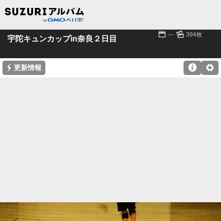
📅
🌄
---
394枚
宇陀キュンカップin奈良２日目
⚡

⚙
更新情報