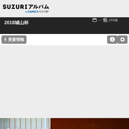
📅
🌄
---
244枚
2018城山杯
⚡

⚙
更新情報