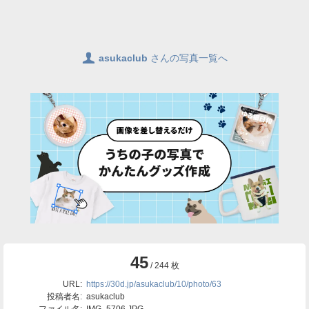
👤
asukaclub
さんの写真一覧へ
45
/ 244 枚
URL:
https://30d.jp/asukaclub/10/photo/63
投稿者名:
asukaclub
ファイル名:
IMG_5706.JPG