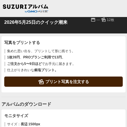
📅
🌄
---
12枚
2026年5月25日のクイック潮来
写真をプリントする
集めた思い出を、プリントして形に残そう。
1枚39円
、
PROプランご利用で13円
。
ご注文から5〜9日ほど
でお手元に届きます。
仕上がりきれいな
銀塩プリント。
🌄
プリント写真を注文する
アルバムのダウンロード
モニタサイズ
サイズ：
長辺 1500px