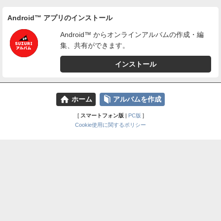
Android™ アプリのインストール
Android™ からオンラインアルバムの作成・編
集、共有ができます。
インストール
⌂
📕
ホーム
アルバムを作成
[
スマートフォン版
|
PC版
]
Cookie使用に関するポリシー