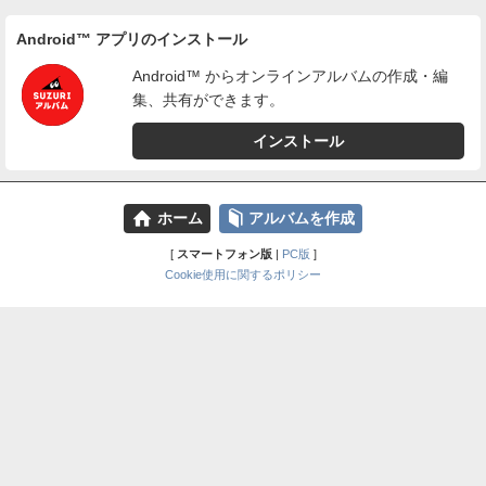
Android™ アプリのインストール
Android™ からオンラインアルバムの作成・編
集、共有ができます。
インストール
⌂
📕
ホーム
アルバムを作成
[
スマートフォン版
|
PC版
]
Cookie使用に関するポリシー