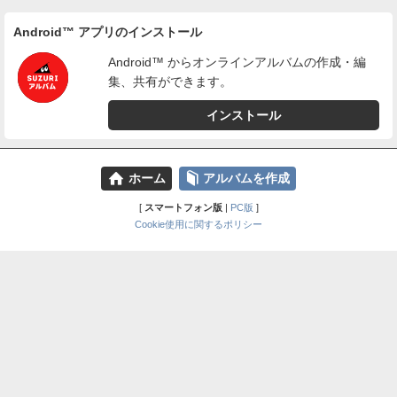
Android™ アプリのインストール
Android™ からオンラインアルバムの作成・編
集、共有ができます。
インストール
⌂
📕
ホーム
アルバムを作成
[
スマートフォン版
|
PC版
]
Cookie使用に関するポリシー