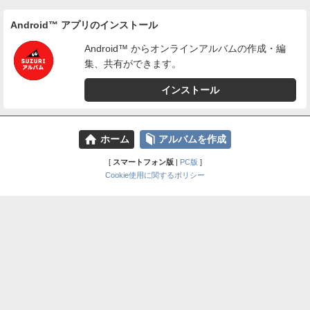
Android™ アプリのインストール
Android™ からオンラインアルバムの作成・編
集、共有ができます。
インストール
⌂
📕
ホーム
アルバムを作成
[
スマートフォン版
|
PC版
]
Cookie使用に関するポリシー