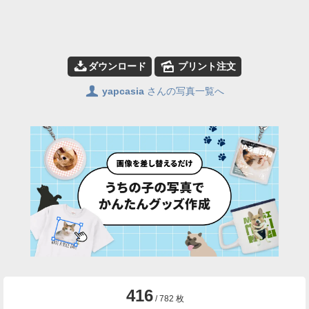
📥
🌄
ダウンロード
プリント注文
👤
yapcasia
さんの写真一覧へ
416
/ 782 枚