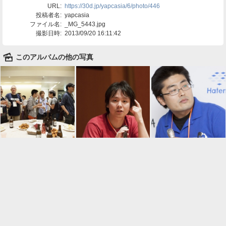
URL:
https://30d.jp/yapcasia/6/photo/446
投稿者名:
yapcasia
ファイル名:
_MG_5443.jpg
撮影日時:
2013/09/20 16:11:42
🌄
このアルバムの他の写真

一覧に戻る
Android™ アプリのインストール
Android™ からオンラインアルバムの作成・編
集、共有ができます。