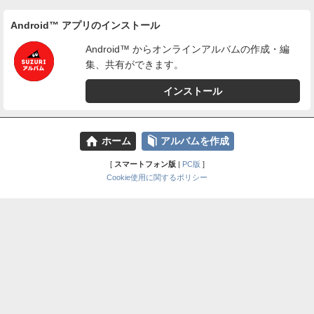
Android™ アプリのインストール
Android™ からオンラインアルバムの作成・編
集、共有ができます。
インストール
⌂
📕
ホーム
アルバムを作成
[
スマートフォン版
|
PC版
]
Cookie使用に関するポリシー