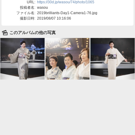
URL:
https://30d.jp/wasou/74/photo/1065
投稿者名:
wasou
ファイル名:
2019brilliants-Day1-Camera1-76.jpg
撮影日時:
2019/08/07 10:16:06
🌄
このアルバムの他の写真

一覧に戻る
Android™ アプリのインストール
Android™ からオンラインアルバムの作成・編
集、共有ができます。