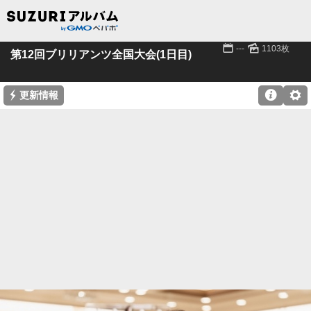
📅
🌄
---
1103枚
第12回ブリリアンツ全国大会(1日目)
⚡

⚙
更新情報