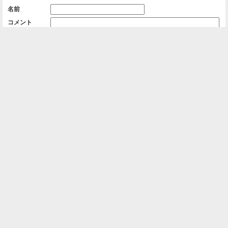
名前
コメント
削除用パスワード

一覧に戻る
Android™ アプリのインストール
Android™ からオンラインアルバムの作成・編
集、共有ができます。
インストール
⌂
📕
ホーム
アルバムを作成