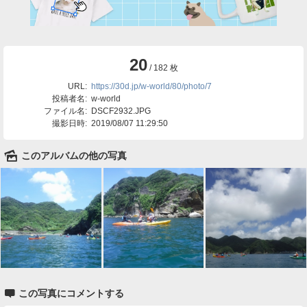
20
/ 182 枚
URL:
https://30d.jp/w-world/80/photo/7
投稿者名:
w-world
ファイル名:
DSCF2932.JPG
撮影日時:
2019/08/07 11:29:50
🌄
このアルバムの他の写真

この写真にコメントする