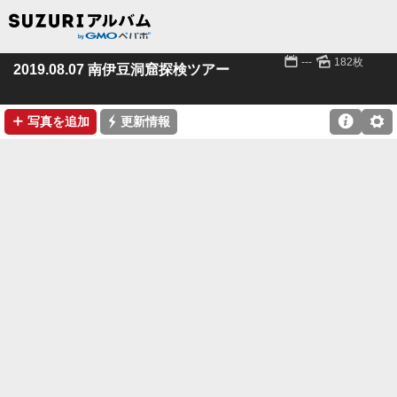
📅
🌄
---
182枚
2019.08.07 南伊豆洞窟探検ツアー
➕
⚡

⚙
写真を追加
更新情報