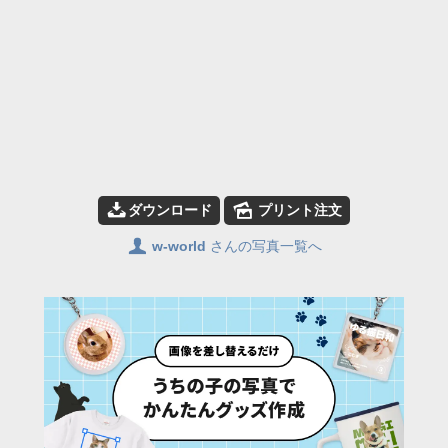
📥
🌄
ダウンロード
プリント注文
👤
w-world
さんの写真一覧へ