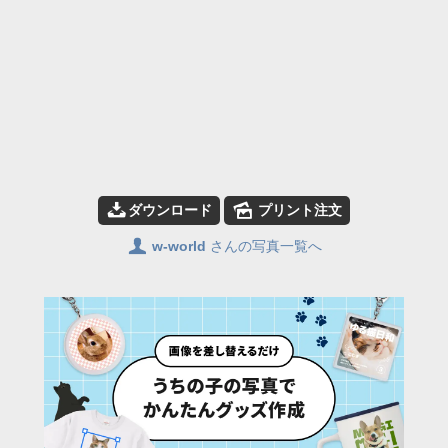
📥
🌄
ダウンロード
プリント注文
👤
w-world
さんの写真一覧へ