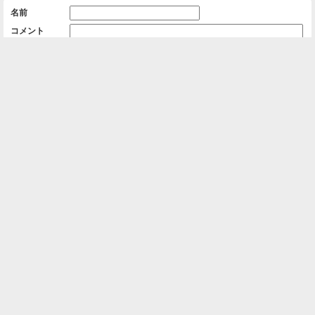
名前
コメント
削除用パスワード

一覧に戻る
Android™ アプリのインストール
Android™ からオンラインアルバムの作成・編
集、共有ができます。
インストール
⌂
📕
ホーム
アルバムを作成