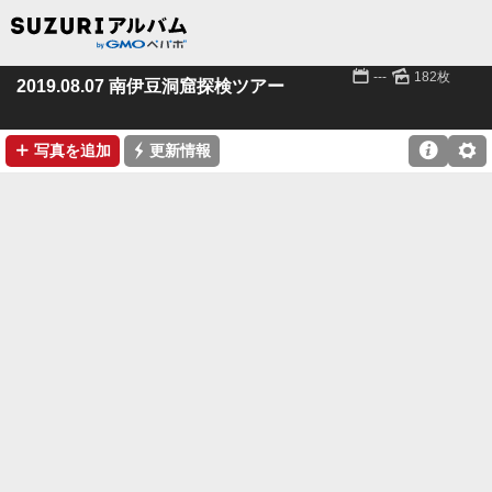
📅
🌄
---
182枚
2019.08.07 南伊豆洞窟探検ツアー
➕
⚡

⚙
写真を追加
更新情報