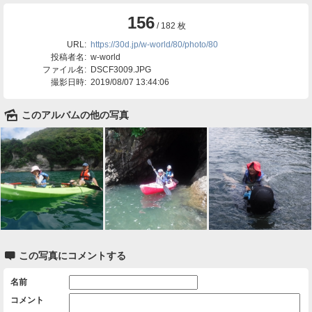
156
/ 182 枚
URL:
https://30d.jp/w-world/80/photo/80
投稿者名:
w-world
ファイル名:
DSCF3009.JPG
撮影日時:
2019/08/07 13:44:06
🌄
このアルバムの他の写真

この写真にコメントする
名前
コメント