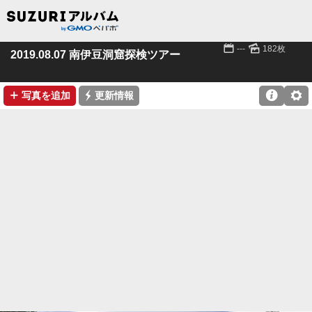
📅
🌄
---
182枚
2019.08.07 南伊豆洞窟探検ツアー
➕
⚡

⚙
写真を追加
更新情報