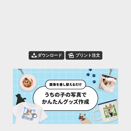
📥
🌄
ダウンロード
プリント注文