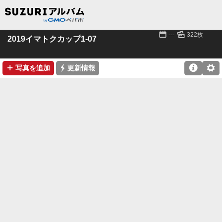
📅
🌄
---
322枚
2019イマトクカップ1-07
➕
⚡

⚙
写真を追加
更新情報