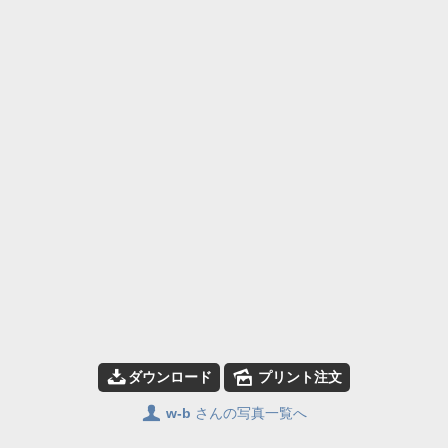
📥
🌄
ダウンロード
プリント注文
👤
w-b
さんの写真一覧へ