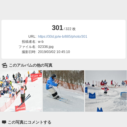
301
/ 322 枚
URL:
https://30d.jp/w-b/885/photo/301
投稿者名:
w-b
ファイル名:
02336.jpg
撮影日時:
2019/03/02 10:45:10
🌄
このアルバムの他の写真

この写真にコメントする