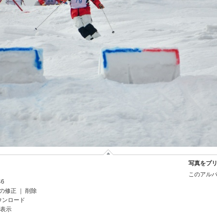
写真をプ
このアルバ
46
の修正
｜
削除
ウンロード
を表示