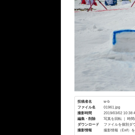
投稿者名
w-b
ファイル名
01961.jpg
撮影時間
2019/03/02 10:38:
編集・削除
写真を回転
｜
時間
ダウンロード
ファイルを個別ダ
撮影情報
撮影情報（Exif）