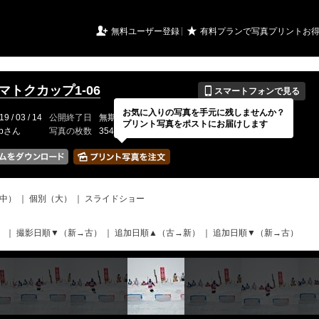
URIアルバム

★
無料ユーザー登録
有料プランで写真プリントお
📱
イマトクカップ1-06
スマートフォンで見る
お気に入りの写真を手元に残しませんか？
19 / 03 / 14
公開終了日
無期限
イベントの期間
---
プリント写真をポストにお届けします
-bさん
写真の枚数
354 / 2000枚
中）
｜
個別（大）
｜
スライドショー
）
｜
撮影日順▼（新→古）
｜
追加日順▲（古→新）
｜
追加日順▼（新→古）