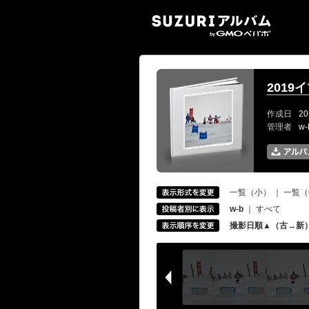
SUZ
2019
作成日
20
管理者
w
一覧（小）
｜
一覧（
w-b
｜
すべて
撮影日順▲（古→新