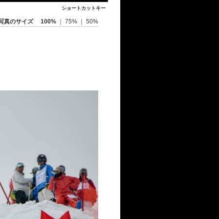
ショートカットキー
写真のサイズ
100%
｜
75%
｜
50%