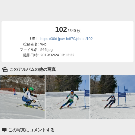
102
/ 340 枚
URL:
https://30d.jp/w-b/870/photo/102
投稿者名:
w-b
ファイル名:
566.jpg
撮影日時:
2019/02/24 13:12:22
🌄
このアルバムの他の写真

この写真にコメントする