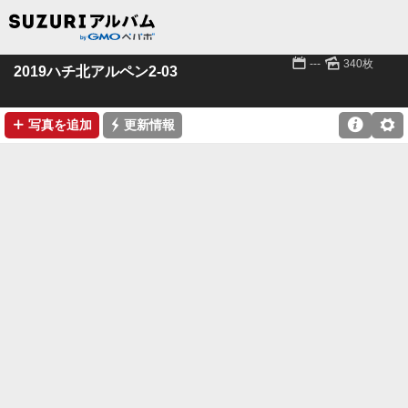
📅
🌄
---
340枚
2019ハチ北アルペン2-03
➕
⚡

⚙
写真を追加
更新情報