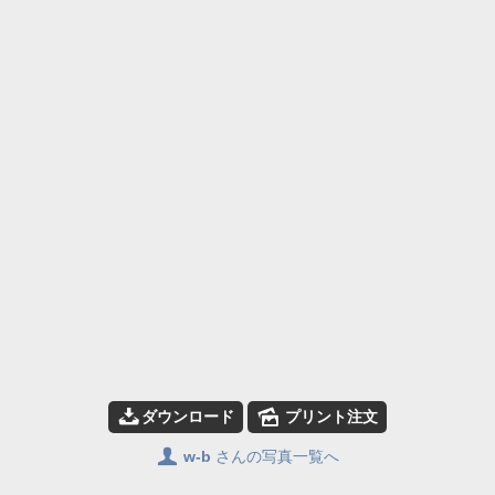
📥
🌄
ダウンロード
プリント注文
👤
w-b
さんの写真一覧へ