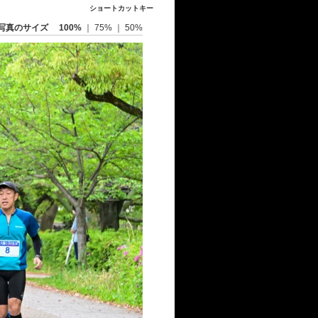
ショートカットキー
写真のサイズ
100%
｜
75%
｜
50%