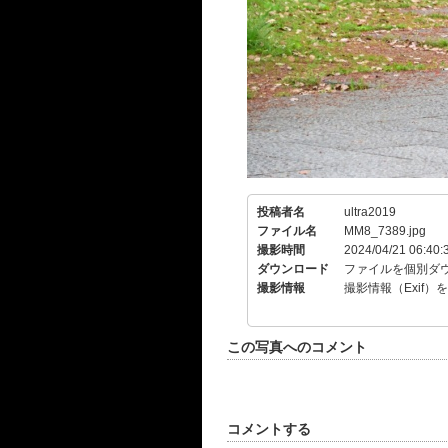
投稿者名
ultra2019
ファイル名
MM8_7389.jpg
撮影時間
2024/04/21 06:40:
ダウンロード
ファイルを個別ダ
撮影情報
撮影情報（Exif）
この写真へのコメント
コメントする