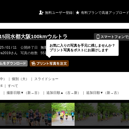
URIアルバム

★
無料ユーザー登録
有料プランで高速アップロー
📱
第15回水都大阪100kmウルトラ
スマートフォンで
お気に入りの写真を手元に残しませんか？
25 / 01 / 11
公開終了日
無期限
イベントの期間
---
プリント写真をポストにお届けします
tra2019さん
写真の枚数
551 / 2000枚
中）
｜
個別（大）
｜
スライドショー
24
｜
すべて
）
｜
撮影日順▼（新→古）
｜
追加日順▲（古→新）
｜
追加日順▼（新→古）