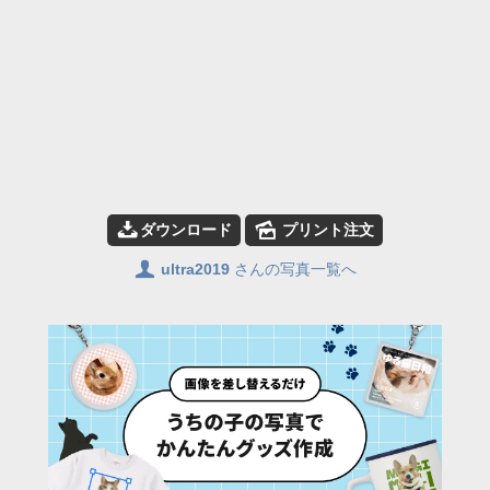
📥
🌄
ダウンロード
プリント注文
👤
ultra2019
さんの写真一覧へ