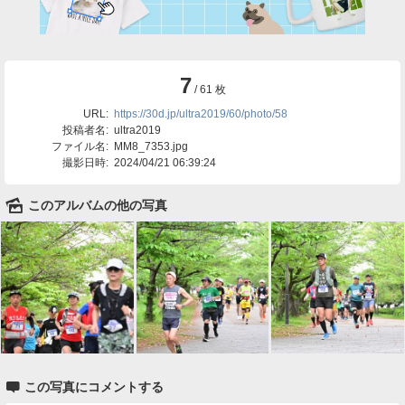
7
/ 61 枚
URL:
https://30d.jp/ultra2019/60/photo/58
投稿者名:
ultra2019
ファイル名:
MM8_7353.jpg
撮影日時:
2024/04/21 06:39:24
🌄
このアルバムの他の写真

この写真にコメントする