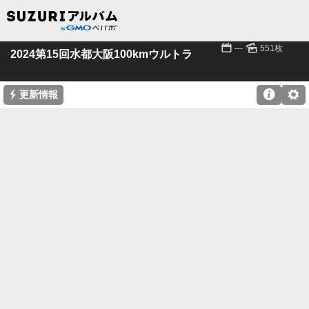
📅
🌄
---
551枚
2024第15回水都大阪100kmウルトラ
⚡

⚙
更新情報