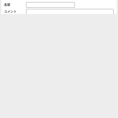
名前
コメント
削除用パスワード

一覧に戻る
Android™ アプリのインストール
Android™ からオンラインアルバムの作成・編
集、共有ができます。
インストール
⌂
📕
ホーム
アルバムを作成