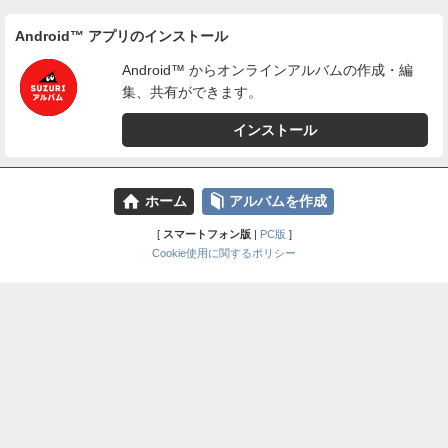
Android™ アプリのインストール
Android™ からオンラインアルバムの作成・編
集、共有ができます。
インストール
⌂
📕
ホーム
アルバムを作成
[
スマートフォン版
|
PC版
]
Cookie使用に関するポリシー