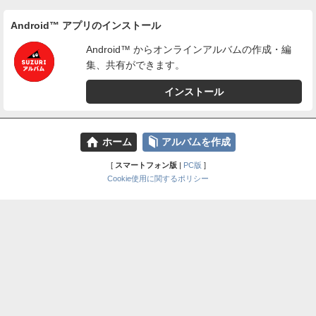
Android™ アプリのインストール
Android™ からオンラインアルバムの作成・編
集、共有ができます。
インストール
⌂
📕
ホーム
アルバムを作成
[
スマートフォン版
|
PC版
]
Cookie使用に関するポリシー