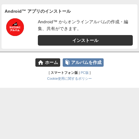
Android™ アプリのインストール
Android™ からオンラインアルバムの作成・編
集、共有ができます。
インストール
⌂
📕
ホーム
アルバムを作成
[
スマートフォン版
|
PC版
]
Cookie使用に関するポリシー