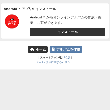
Android™ アプリのインストール
Android™ からオンラインアルバムの作成・編
集、共有ができます。
インストール
⌂
📕
ホーム
アルバムを作成
[
スマートフォン版
|
PC版
]
Cookie使用に関するポリシー