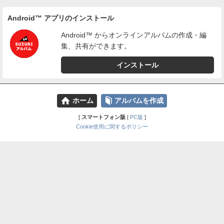
Android™ アプリのインストール
Android™ からオンラインアルバムの作成・編
集、共有ができます。
インストール
⌂
📕
ホーム
アルバムを作成
[
スマートフォン版
|
PC版
]
Cookie使用に関するポリシー