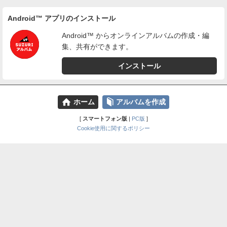
Android™ アプリのインストール
Android™ からオンラインアルバムの作成・編
集、共有ができます。
インストール
⌂
📕
ホーム
アルバムを作成
[
スマートフォン版
|
PC版
]
Cookie使用に関するポリシー