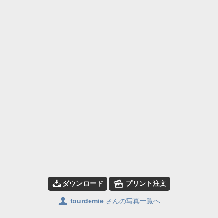
📥
🌄
ダウンロード
プリント注文
👤
tourdemie
さんの写真一覧へ