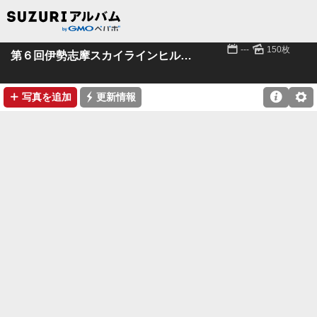
📅
🌄
---
150枚
第６回伊勢志摩スカイラインヒルクライム
➕
⚡

⚙
写真を追加
更新情報