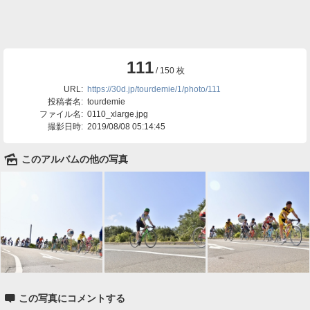
111
/ 150 枚
URL:
https://30d.jp/tourdemie/1/photo/111
投稿者名:
tourdemie
ファイル名:
0110_xlarge.jpg
撮影日時:
2019/08/08 05:14:45
🌄
このアルバムの他の写真

この写真にコメントする