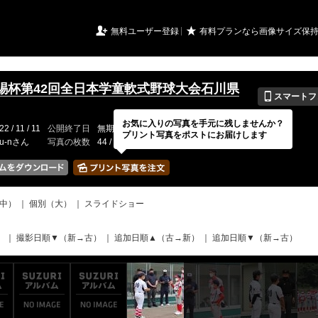
URIアルバム

★
無料ユーザー登録
有料プランなら画像サイズ保
賜杯第42回全日本学童軟式野球大会石川県
📱
スマートフ
お気に入りの写真を手元に残しませんか？
22 / 11 / 11
公開終了日
無期限
イベントの期間
---
プリント写真をポストにお届けします
ru-nさん
写真の枚数
44 / 2000枚
中）
｜
個別（大）
｜
スライドショー
）
｜
撮影日順▼（新→古）
｜
追加日順▲（古→新）
｜
追加日順▼（新→古）