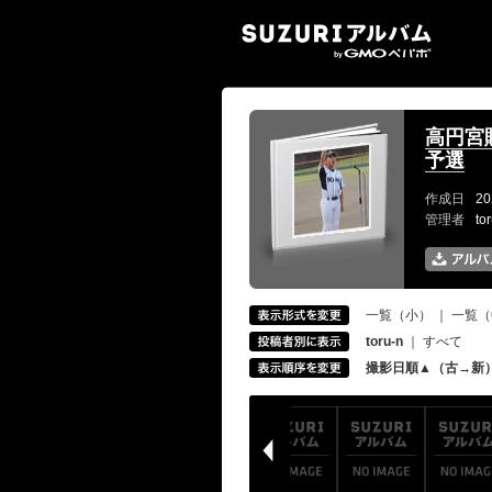
SUZ
高円宮
予選
作成日
20
管理者
to
一覧（小）
｜
一覧（
toru-n
｜
すべて
撮影日順▲（古→新