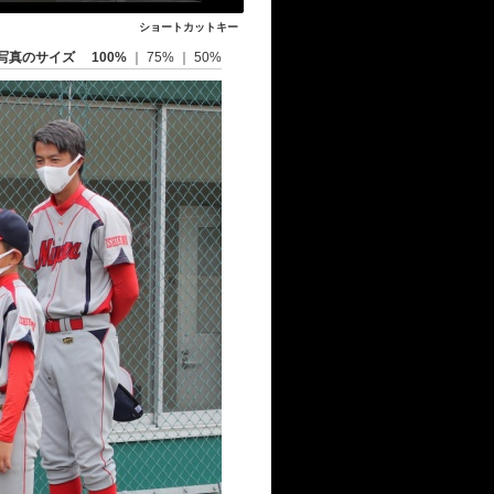
ショートカットキー
写真のサイズ
100%
｜
75%
｜
50%