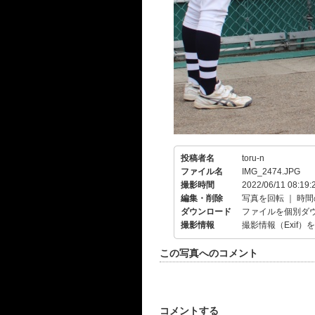
投稿者名
toru-n
ファイル名
IMG_2474.JPG
撮影時間
2022/06/11 08:19:
編集・削除
写真を回転
｜
時間
ダウンロード
ファイルを個別ダ
撮影情報
撮影情報（Exif）
この写真へのコメント
コメントする