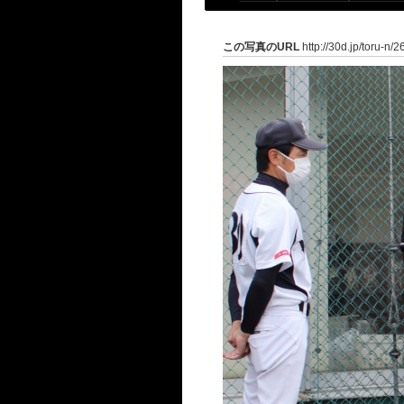
この写真のURL
http://30d.jp/toru-n/