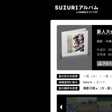
SUZ
新人大会
撮影：向橋
作成日
20
管理者
to
一覧（小）
｜
一覧（
toru-n
｜
すべて
撮影日順▲（古→新