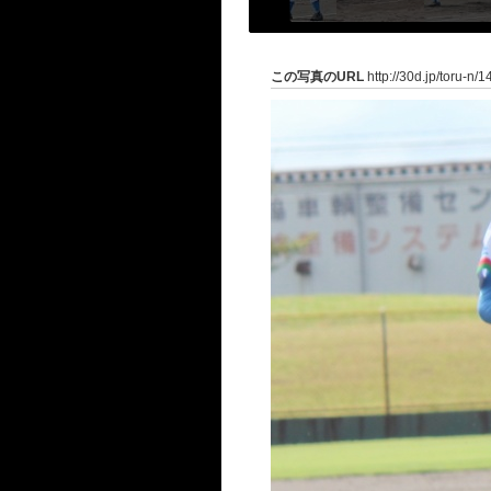
この写真のURL
http://30d.jp/toru-n/