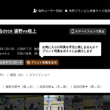
URIアルバム

★
無料ユーザー登録
有料プランなら画像サイズ保
📱
2016 湯野vs根上
スマートフォンで見る
お気に入りの写真を手元に残しませんか？
16 / 10 / 01
公開終了日
無期限
イベントの期間
---
プリント写真をポストにお届けします
ru-nさん
写真の枚数
36 / 2000枚
中）
｜
個別（大）
｜
スライドショー
）
｜
撮影日順▼（新→古）
｜
追加日順▲（古→新）
｜
追加日順▼（新→古）