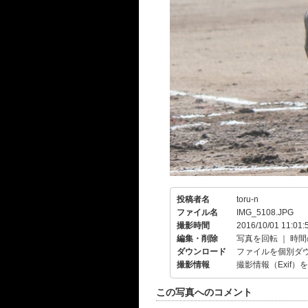
投稿者名
toru-n
ファイル名
IMG_5108.JPG
撮影時間
2016/10/01 11:01:
編集・削除
写真を回転
｜
時間
ダウンロード
ファイルを個別ダ
撮影情報
撮影情報（Exif）
この写真へのコメント