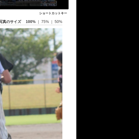
ショートカットキー
写真のサイズ
100%
｜
75%
｜
50%