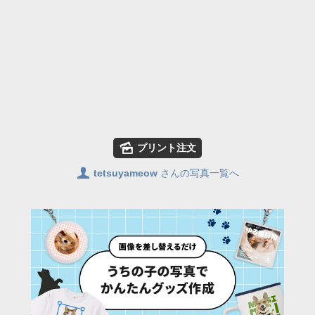
🌄
プリント注文
👤
tetsuyameow
さんの写真一覧へ