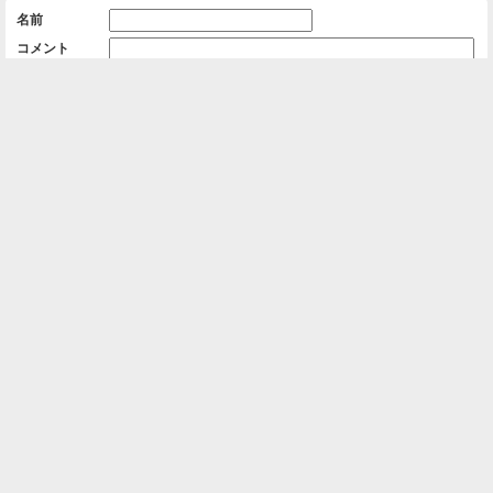
名前
コメント
削除用パスワード

一覧に戻る
Android™ アプリのインストール
Android™ からオンラインアルバムの作成・編
集、共有ができます。
インストール
⌂
📕
ホーム
アルバムを作成