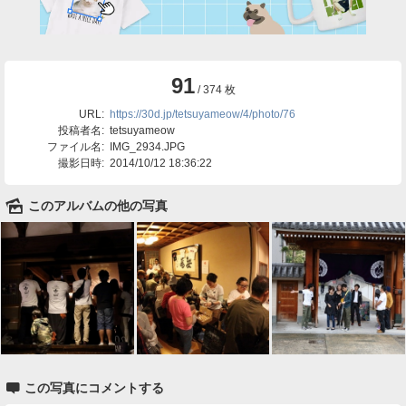
91
/ 374 枚
URL:
https://30d.jp/tetsuyameow/4/photo/76
投稿者名:
tetsuyameow
ファイル名:
IMG_2934.JPG
撮影日時:
2014/10/12 18:36:22
🌄
このアルバムの他の写真

この写真にコメントする