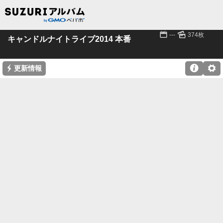
📅
🌄
---
374枚
キャンドルナイトライブ2014 本番
⚡

⚙
更新情報