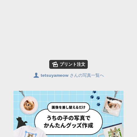
🌄
プリント注文
👤
tetsuyameow
さんの写真一覧へ