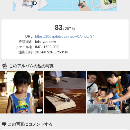
83
/ 287 枚
URL:
https://30d.jp/tetsuyameow/1/photo/84
投稿者名:
tetsuyameow
ファイル名:
IMG_1603.JPG
撮影日時:
2014/07/26 17:53:34
🌄
このアルバムの他の写真

この写真にコメントする