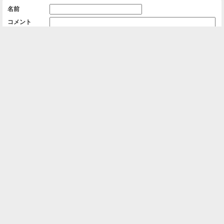
名前
コメント
削除用パスワード

一覧に戻る
Android™ アプリのインストール
Android™ からオンラインアルバムの作成・編
集、共有ができます。
インストール
⌂
📕
ホーム
アルバムを作成