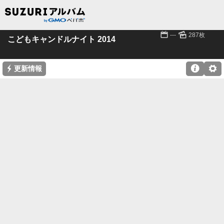
📅
🌄
---
287枚
こどもキャンドルナイト 2014
⚡

⚙
更新情報