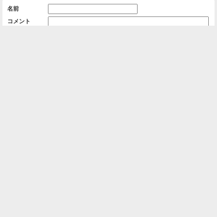
名前
コメント
削除用パスワード

一覧に戻る
Android™ アプリのインストール
Android™ からオンラインアルバムの作成・編
集、共有ができます。
インストール
⌂
📕
ホーム
アルバムを作成