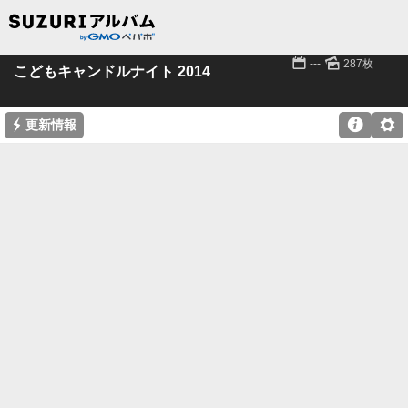
📅
🌄
---
287枚
こどもキャンドルナイト 2014
⚡

⚙
更新情報