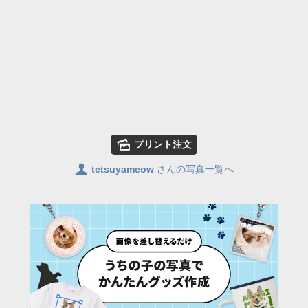
🌄
プリント注文
👤
tetsuyameow
さんの写真一覧へ