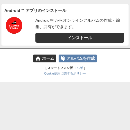
Android™ アプリのインストール
Android™ からオンラインアルバムの作成・編
集、共有ができます。
インストール
⌂
📕
ホーム
アルバムを作成
[
スマートフォン版
|
PC版
]
Cookie使用に関するポリシー