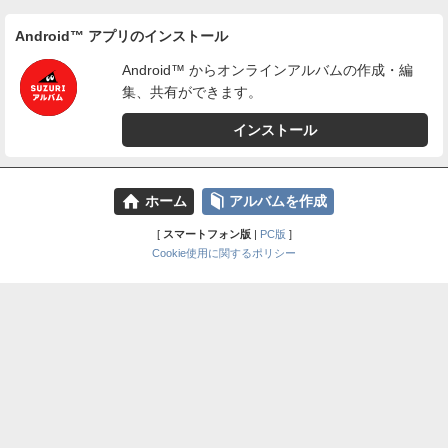
Android™ アプリのインストール
Android™ からオンラインアルバムの作成・編
集、共有ができます。
インストール
⌂
📕
ホーム
アルバムを作成
[
スマートフォン版
|
PC版
]
Cookie使用に関するポリシー