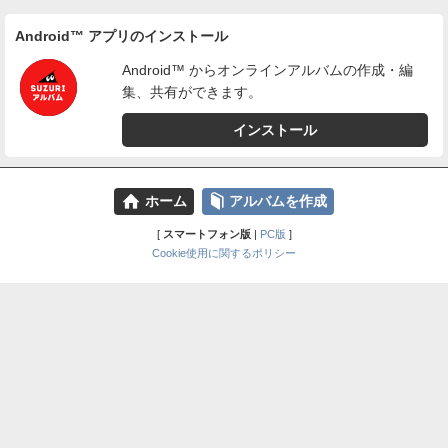
Android™ アプリのインストール
Android™ からオンラインアルバムの作成・編
集、共有ができます。
インストール
⌂
📕
ホーム
アルバムを作成
[
スマートフォン版
|
PC版
]
Cookie使用に関するポリシー