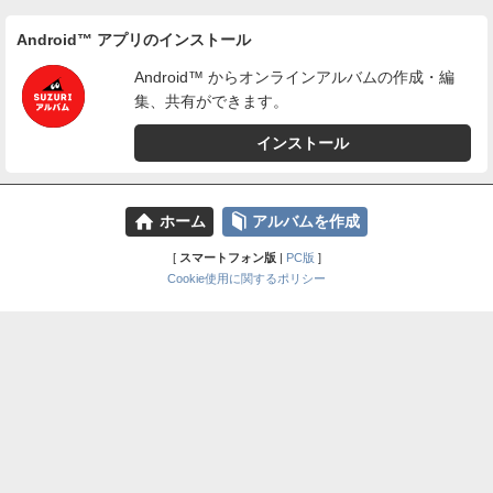
Android™ アプリのインストール
Android™ からオンラインアルバムの作成・編
集、共有ができます。
インストール
⌂
📕
ホーム
アルバムを作成
[
スマートフォン版
|
PC版
]
Cookie使用に関するポリシー