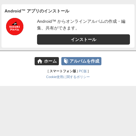
Android™ アプリのインストール
Android™ からオンラインアルバムの作成・編
集、共有ができます。
インストール
⌂
📕
ホーム
アルバムを作成
[
スマートフォン版
|
PC版
]
Cookie使用に関するポリシー