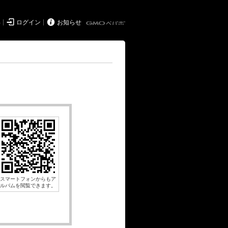


得
ログイン
お知らせ
スマートフォンからもア
ルバムを閲覧できます。