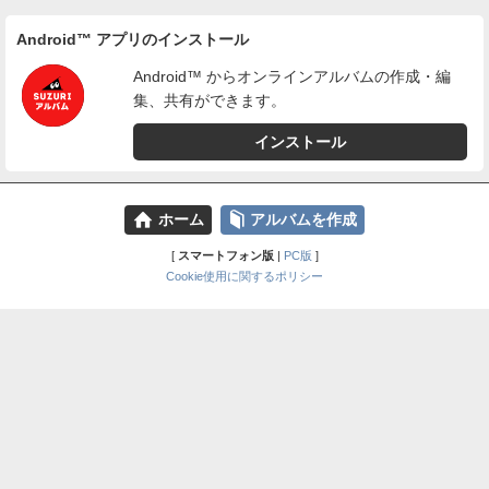
Android™ アプリのインストール
Android™ からオンラインアルバムの作成・編
集、共有ができます。
インストール
⌂
📕
ホーム
アルバムを作成
[
スマートフォン版
|
PC版
]
Cookie使用に関するポリシー