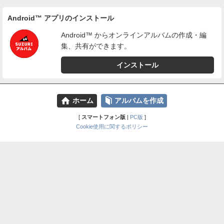
Android™ アプリのインストール
Android™ からオンラインアルバムの作成・編
集、共有ができます。
インストール
⌂
📕
ホーム
アルバムを作成
[
スマートフォン版
|
PC版
]
Cookie使用に関するポリシー