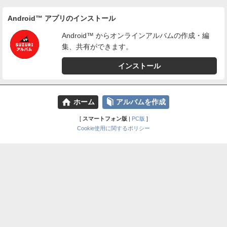
Android™ アプリのインストール
Android™ からオンラインアルバムの作成・編
集、共有ができます。
インストール
⌂
📕
ホーム
アルバムを作成
[
スマートフォン版
|
PC版
]
Cookie使用に関するポリシー