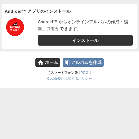
Android™ アプリのインストール
Android™ からオンラインアルバムの作成・編
集、共有ができます。
インストール
⌂
📕
ホーム
アルバムを作成
[
スマートフォン版
|
PC版
]
Cookie使用に関するポリシー