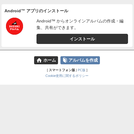
Android™ アプリのインストール
Android™ からオンラインアルバムの作成・編
集、共有ができます。
インストール
⌂
📕
ホーム
アルバムを作成
[
スマートフォン版
|
PC版
]
Cookie使用に関するポリシー