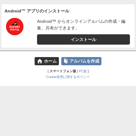
Android™ アプリのインストール
Android™ からオンラインアルバムの作成・編
集、共有ができます。
インストール
⌂
📕
ホーム
アルバムを作成
[
スマートフォン版
|
PC版
]
Cookie使用に関するポリシー