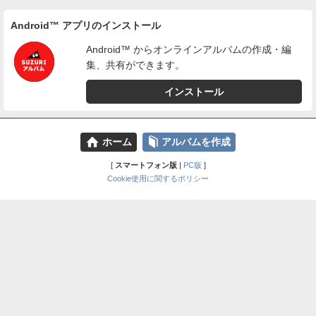
Android™ アプリのインストール
Android™ からオンラインアルバムの作成・編
集、共有ができます。
インストール
⌂
📕
ホーム
アルバムを作成
[
スマートフォン版
|
PC版
]
Cookie使用に関するポリシー