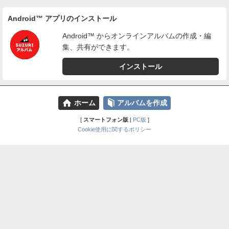
Android™ アプリのインストール
Android™ からオンラインアルバムの作成・編
集、共有ができます。
インストール
⌂
📕
ホーム
アルバムを作成
[
スマートフォン版
|
PC版
]
Cookie使用に関するポリシー