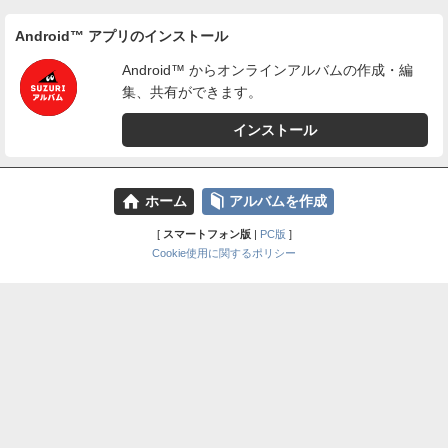
Android™ アプリのインストール
Android™ からオンラインアルバムの作成・編
集、共有ができます。
インストール
⌂
📕
ホーム
アルバムを作成
[
スマートフォン版
|
PC版
]
Cookie使用に関するポリシー