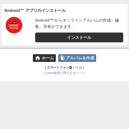
Android™ アプリのインストール
Android™ からオンラインアルバムの作成・編
集、共有ができます。
インストール
⌂
📕
ホーム
アルバムを作成
[
スマートフォン版
|
PC版
]
Cookie使用に関するポリシー