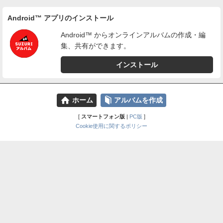
Android™ アプリのインストール
Android™ からオンラインアルバムの作成・編
集、共有ができます。
インストール
⌂
📕
ホーム
アルバムを作成
[
スマートフォン版
|
PC版
]
Cookie使用に関するポリシー