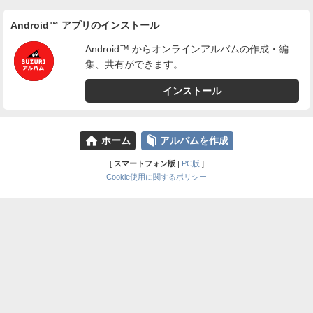
Android™ アプリのインストール
Android™ からオンラインアルバムの作成・編
集、共有ができます。
インストール
⌂
📕
ホーム
アルバムを作成
[
スマートフォン版
|
PC版
]
Cookie使用に関するポリシー