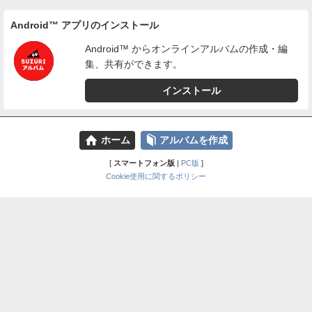
Android™ アプリのインストール
Android™ からオンラインアルバムの作成・編
集、共有ができます。
インストール
⌂
📕
ホーム
アルバムを作成
[
スマートフォン版
|
PC版
]
Cookie使用に関するポリシー