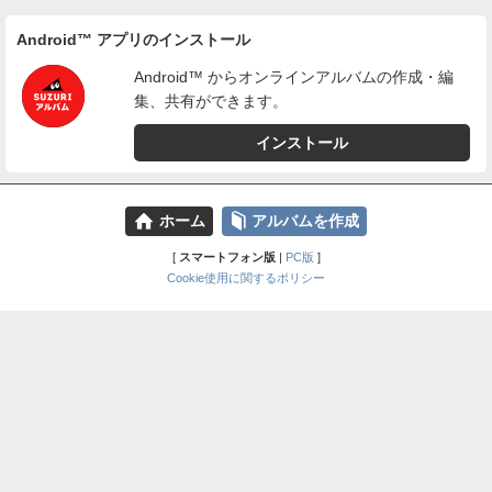
Android™ アプリのインストール
Android™ からオンラインアルバムの作成・編
集、共有ができます。
インストール
⌂
📕
ホーム
アルバムを作成
[
スマートフォン版
|
PC版
]
Cookie使用に関するポリシー